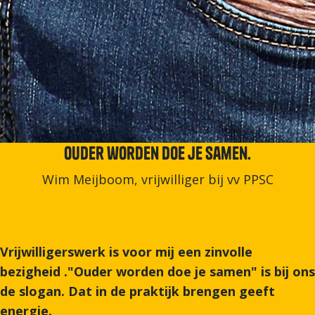
Ouder worden doe je samen.
Wim Meijboom, vrijwilliger bij vv PPSC
Vrijwilligerswerk is voor mij een zinvolle
bezigheid ."Ouder worden doe je samen" is bij ons
de slogan. Dat in de praktijk brengen geeft
energie.